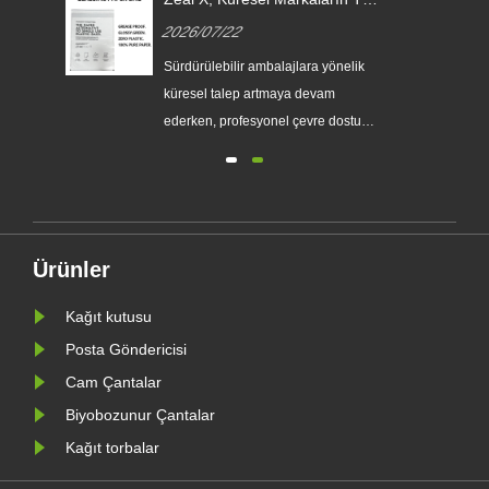
in
Kullanımlık Plastik Ambalajların
2026/07/22
rı
Yerini Almasına Yardımcı
Olmak İçin Özel Cam Kağıt
Sürdürülebilir ambalajlara yönelik
Torbaları Piyasaya Sürüyor
küresel talep artmaya devam
eri
ederken, profesyonel çevre dostu
ambalaj üreticisi Zeal X, geliştirilmiş
yen
Özel Glassine Kağıt Torba serisini
e
resmi olarak piyasaya sürdü.
Geleneksel plastik poşetlere birinci
sınıf bir alternatif olarak tasarlanan
Ürünler
yeni ürün, şeffaflığı, g......
Kağıt kutusu
Posta Göndericisi
Cam Çantalar
Biyobozunur Çantalar
Kağıt torbalar