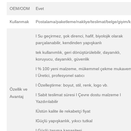
OEM/ODM
Evet
Kullanmak
Postalama/paketleme/nakliye/teslimat/belge/giyim/k
l Su geçirmez, şok direnci, hafif, biyolojik olarak
parçalanabilir, kendinden yapışkanlı
tek kullanımlık, geri dönüştürülebilir, dayanıklı,
koruyucu, dayanıklı, güvenlik
l % 100 yeni malzeme, mükemmel çekme mukavem
l Üretici, profesyonel satıcı
l Özelleştirme: boyut, stil, renk, logo vb.
Özellik ve
l Sabit teslimat süresi l Çevre dostu malzeme l
Avantaj
Yazdırılabilir
lÜstün kalite ile rekabetçi fiyat
lGüçlü yapışkanlık, yıkıcı tutkal
l Güçlü taşıma kapasitesi