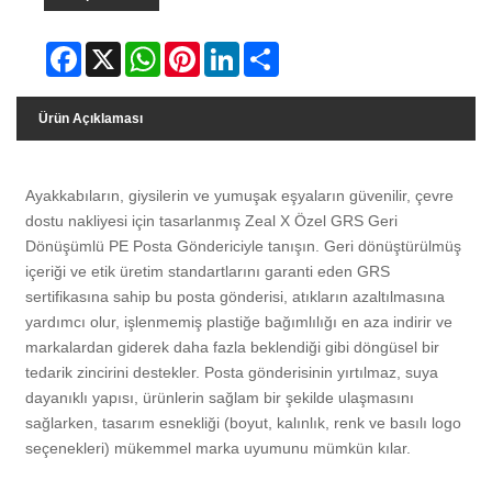
Facebook
X
WhatsApp
Pinterest
LinkedIn
Share
Ürün Açıklaması
Ayakkabıların, giysilerin ve yumuşak eşyaların güvenilir, çevre
dostu nakliyesi için tasarlanmış Zeal X Özel GRS Geri
Dönüşümlü PE Posta Göndericiyle tanışın. Geri dönüştürülmüş
içeriği ve etik üretim standartlarını garanti eden GRS
sertifikasına sahip bu posta gönderisi, atıkların azaltılmasına
yardımcı olur, işlenmemiş plastiğe bağımlılığı en aza indirir ve
markalardan giderek daha fazla beklendiği gibi döngüsel bir
tedarik zincirini destekler. Posta gönderisinin yırtılmaz, suya
dayanıklı yapısı, ürünlerin sağlam bir şekilde ulaşmasını
sağlarken, tasarım esnekliği (boyut, kalınlık, renk ve basılı logo
seçenekleri) mükemmel marka uyumunu mümkün kılar.