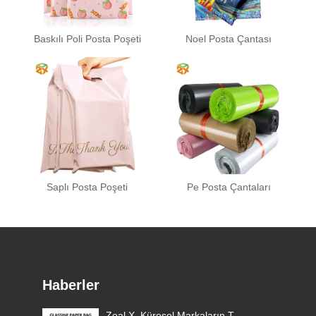
Baskılı Poli Posta Poşeti
Noel Posta Çantası
Saplı Posta Poşeti
Pe Posta Çantaları
Haberler
aj
Zeal X, Küresel Markaların Tek