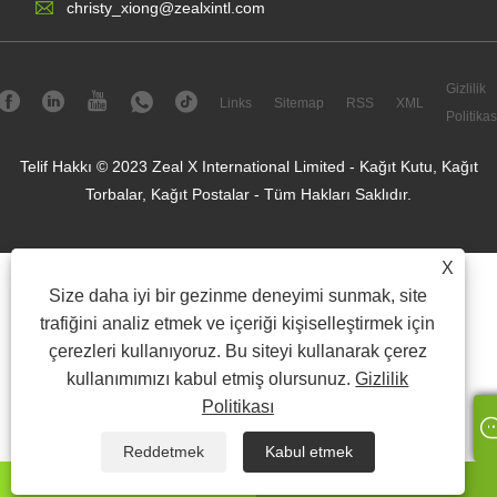
christy_xiong@zealxintl.com
Gizlilik
Links
Sitemap
RSS
XML
Politikas
Telif Hakkı © 2023 Zeal X International Limited - Kağıt Kutu, Kağıt
Torbalar, Kağıt Postalar - Tüm Hakları Saklıdır.
X
Size daha iyi bir gezinme deneyimi sunmak, site
trafiğini analiz etmek ve içeriği kişiselleştirmek için
çerezleri kullanıyoruz. Bu siteyi kullanarak çerez
kullanımımızı kabul etmiş olursunuz.
Gizlilik
Politikası
Reddetmek
Kabul etmek
Naber
e-posta