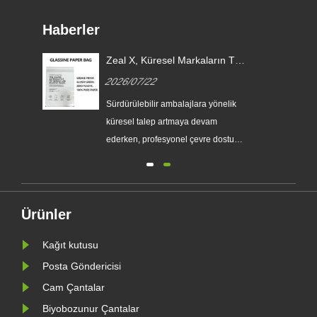
Haberler
aj
Zeal X, Küresel Markaların Tek
in
Kullanımlık Plastik Ambalajların
2026/07/22
rı
Yerini Almasına Yardımcı
Olmak İçin Özel Cam Kağıt
Sürdürülebilir ambalajlara yönelik
Torbaları Piyasaya Sürüyor
küresel talep artmaya devam
eri
ederken, profesyonel çevre dostu
ambalaj üreticisi Zeal X, geliştirilmiş
yen
Özel Glassine Kağıt Torba serisini
e
resmi olarak piyasaya sürdü.
Geleneksel plastik poşetlere birinci
Ürünler
sınıf bir alternatif olarak tasarlanan
Kağıt kutusu
yeni ürün, şeffaflığı, g......
Posta Göndericisi
Cam Çantalar
Biyobozunur Çantalar