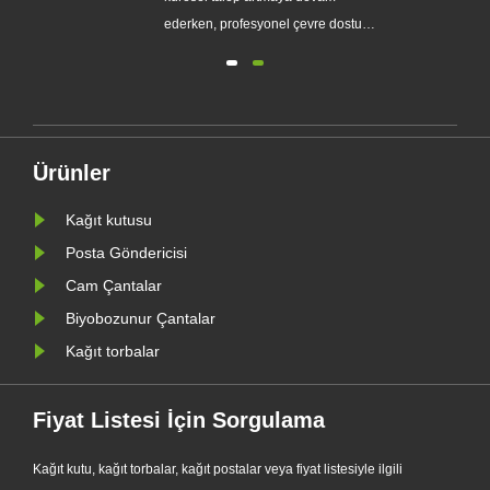
eri
ederken, profesyonel çevre dostu
ambalaj üreticisi Zeal X, geliştirilmiş
yen
Özel Glassine Kağıt Torba serisini
e
resmi olarak piyasaya sürdü.
Geleneksel plastik poşetlere birinci
sınıf bir alternatif olarak tasarlanan
Ürünler
yeni ürün, şeffaflığı, g......
Kağıt kutusu
Posta Göndericisi
Cam Çantalar
Biyobozunur Çantalar
Kağıt torbalar
Fiyat Listesi İçin Sorgulama
Kağıt kutu, kağıt torbalar, kağıt postalar veya fiyat listesiyle ilgili