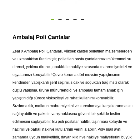
Ambalaj Poli Çantalar
Zeal X Ambalaj Poli Çantaları, yüksek kaliteli polietilen malzemelerden
ve uzmanlıktan üretilmiştir, polietilen posta çantalarımızı mükemmel su
direnci, yırtılma direnci, opaklık ile nakliye sırasında mahremiyetinizi ve
eşyalarınızı koruyabilir! Çevre koruma dört mevsim yapıştırıcının
kendinden yapışkanlı şerit seçimi, sıcak ve soğuktan bağımsız olarak
güçlü yapışma, ürüne mühürlendiği ve ambalajı tamamlamak için
yapıştırıldığı sürece viskoziteyi ve rahat kullanımı koruyabilir.
Sızdırmazlık, malların mahremiyetini ve kurcalamaya karşı korunmasını
sağlayabilir ve paketin varış noktasına güvenli bir şekilde teslim
edilmesini sağlayabilir. Bu poli postalar hafiftir, taşınması kolaydır ve
hacimli ve pahalı nakliye kutularının yerini alabilir. Poly mail aynı
zamanda uygun maliyetlidir, dayanıklıdır ve nakliye maliyetlerini büyük