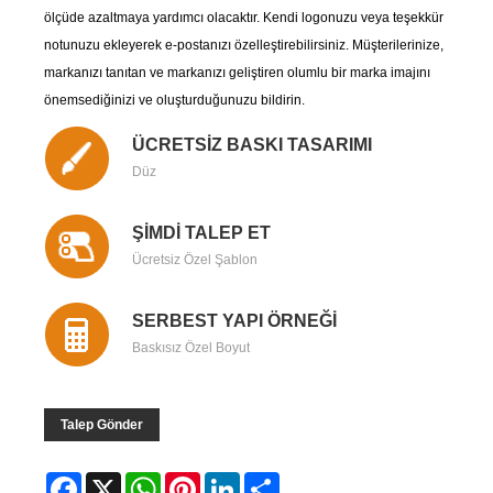
ölçüde azaltmaya yardımcı olacaktır. Kendi logonuzu veya teşekkür
notunuzu ekleyerek e-postanızı özelleştirebilirsiniz. Müşterilerinize,
markanızı tanıtan ve markanızı geliştiren olumlu bir marka imajını
önemsediğinizi ve oluşturduğunuzu bildirin.
ÜCRETSİZ BASKI TASARIMI
Düz
ŞİMDİ TALEP ET
Ücretsiz Özel Şablon
SERBEST YAPI ÖRNEĞİ
Baskısız Özel Boyut
Talep Gönder
Facebook
X
WhatsApp
Pinterest
LinkedIn
Share