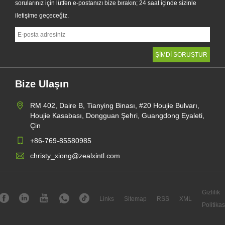
sorularınız için lütfen e-postanızı bize bırakın; 24 saat içinde sizinle
iletişime geçeceğiz.
Bize Ulaşın
RM 402, Daire B, Tianying Binası, #20 Houjie Bulvarı,
Houjie Kasabası, Dongguan Şehri, Guangdong Eyaleti,
Çin
+86-769-85580985
christy_xiong@zealxintl.com
Gizlilik
Links
Sitemap
RSS
XML
Politikas