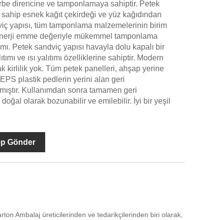
arbe direncine ve tamponlamaya sahiptir. Petek
e sahip esnek kağıt çekirdeği ve yüz kağıdından
dviç yapısı, tüm tamponlama malzemelerinin birim
enerji emme değeriyle mükemmel tamponlama
ımı. Petek sandviç yapısı havayla dolu kapalı bir
tımı ve ısı yalıtımı özelliklerine sahiptir. Modern
k kirlilik yok. Tüm petek panelleri, ahşap yerine
EPS plastik pedlerin yerini alan geri
lmıştır. Kullanımdan sonra tamamen geri
e doğal olarak bozunabilir ve emilebilir. İyi bir yeşil
ep Gönder
on Ambalaj üreticilerinden ve tedarikçilerinden biri olarak,