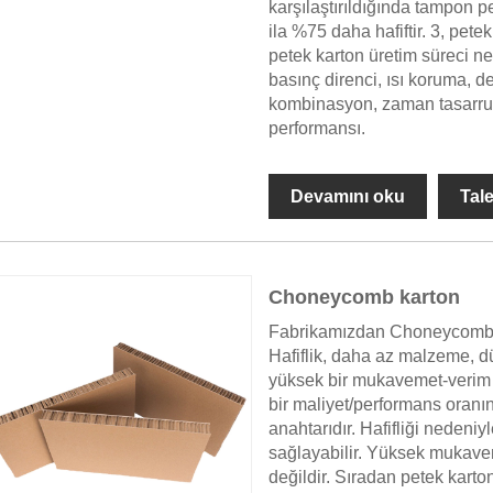
karşılaştırıldığında tampon p
ila %75 daha hafiftir. 3, pete
petek karton üretim süreci ne
basınç direnci, ısı koruma, del
kombinasyon, zaman tasarrufu
performansı.
Devamını oku
Tal
Choneycomb karton
Fabrikamızdan Choneycomb ka
Hafiflik, daha az malzeme, d
yüksek bir mukavemet-verim o
bir maliyet/performans oranı
anahtarıdır. Hafifliği nedeniy
sağlayabilir. Yüksek mukave
değildir. Sıradan petek karto