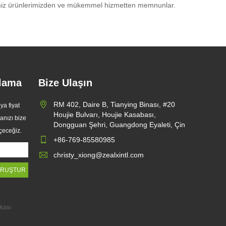
lerimiz ürünlerimizden ve mükemmel hizmetten memnunlar.
ulama
Bize Ulaşın
aların Tek
RM 402, Daire B, Tianying Binası, #20
ya fiyat
mbalajların
Houjie Bulvarı, Houjie Kasabası,
tanızı bize
ımcı
Dongguan Şehri, Guangdong Eyaleti, Çin
eçeceğiz.
 Kağıt
ra yönelik
+86-769-85580985
ürüyor
evam
christy_xiong@zealxintl.com
vre dostu
geliştirilmiş
a serisini
rdü.
ikası
ere birinci
 tasarlanan