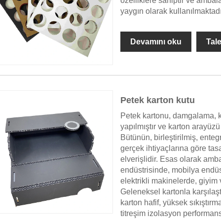
özelliklere sahiptir ve ambala
yaygın olarak kullanılmaktadı
Devamını oku
Tal
Petek karton kutu
Petek kartonu, damgalama, k
yapılmıştır ve karton arayüzü 
Bütünün, birleştirilmiş, enteg
gerçek ihtiyaçlarına göre tas
elverişlidir. Esas olarak amb
endüstrisinde, mobilya endüst
elektrikli makinelerde, giyim 
Geleneksel kartonla karşılaştı
karton hafif, yüksek sıkıştı
titreşim izolasyon performans