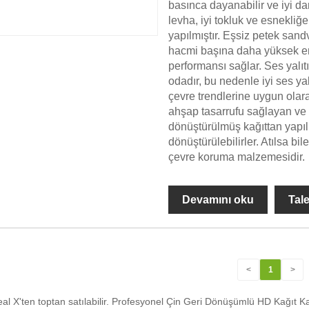
basınca dayanabilir ve iyi d
levha, iyi tokluk ve esnekliğ
yapılmıştır. Eşsiz petek san
hacmi başına daha yüksek 
performansı sağlar. Ses yalıt
odadır, bu nedenle iyi ses yalı
çevre trendlerine uygun olara
ahşap tasarrufu sağlayan ve 
dönüştürülmüş kağıttan yapı
dönüştürülebilirler. Atılsa bil
çevre koruma malzemesidir.
Devamını oku
Tal
<
1
>
 X'ten toptan satılabilir. Profesyonel Çin Geri Dönüşümlü HD Kağıt Kart