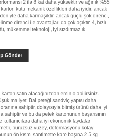
erformansı 2 ila 8 kat daha yüksektir ve ağırlık %55
k karton kutu mekanik özellikleri daha iyidir, ancak
deniyle daha karmaşıktır, ancak güçlü şok direnci,
inme direnci ile avantajları da çok açıktır. 4, hızlı
, mükemmel teknoloji, iyi sızdırmazlık
ep Gönder
rton satın alacağınızdan emin olabilirsiniz.
üşük maliyet. Bal peteği sandviç yapısı daha
ranına sahiptir, dolayısıyla bitmiş ürünü daha iyi
na sahiptir ve bu da petek kartonunun başarısının
le kullanıcılara daha iyi ekonomik faydalar
metli, pürüzsüz yüzey, deformasyonu kolay
nunun ön kısmı santimetre kare başına 2-5 kg ​​