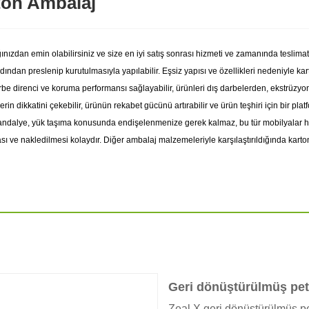
ton Ambalaj
zdan emin olabilirsiniz ve size en iyi satış sonrası hizmeti ve zamanında teslima
dan preslenip kurutulmasıyla yapılabilir. Eşsiz yapısı ve özellikleri nedeniyle kart
rbe direnci ve koruma performansı sağlayabilir, ürünleri dış darbelerden, ekstrüzy
rin dikkatini çekebilir, ürünün rekabet gücünü artırabilir ve ürün teşhiri için bir plat
 sandalye, yük taşıma konusunda endişelenmenize gerek kalmaz, bu tür mobilyalar
sı ve nakledilmesi kolaydır. Diğer ambalaj malzemeleriyle karşılaştırıldığında kart
Geri dönüştürülmüş pet
Zeal X geri dönüştürülmüş pe