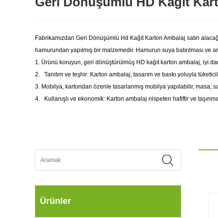
Geri Dönüşümlü HD Kağıt Kar
Fabrikamızdan Geri Dönüşümlü Hd Kağıt Karton Ambalaj satın alacağını
hamurundan yapılmış bir malzemedir. Hamurun suya batırılması ve ardın
1. Ürünü koruyun, geri dönüştürülmüş HD kağıt karton ambalaj, iyi da
2. Tanıtım ve teşhir: Karton ambalaj, tasarım ve baskı yoluyla tüketicile
3. Mobilya, kartondan özenle tasarlanmış mobilya yapılabilir, masa,
4. Kullanışlı ve ekonomik: Karton ambalaj nispeten hafiftir ve taşınma
Ürünler