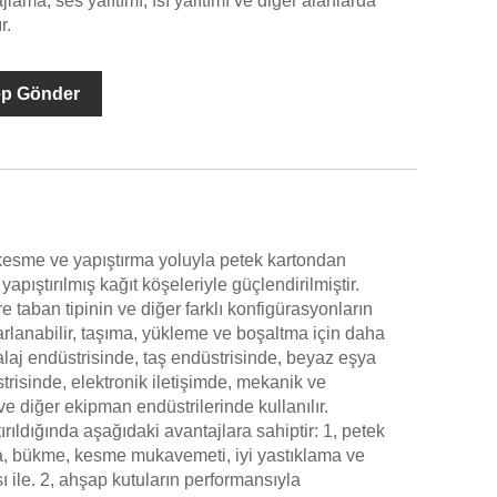
jlama, ses yalıtımı, ısı yalıtımı ve diğer alanlarda
r.
ep Gönder
esme ve yapıştırma yoluyla petek kartondan
yapıştırılmış kağıt köşeleriyle güçlendirilmiştir.
re taban tipinin ve diğer farklı konfigürasyonların
arlanabilir, taşıma, yükleme ve boşaltma için daha
alaj endüstrisinde, taş endüstrisinde, beyaz eşya
risinde, elektronik iletişimde, mekanik ve
ve diğer ekipman endüstrilerinde kullanılır.
rıldığında aşağıdaki avantajlara sahiptir: 1, petek
rma, bükme, kesme mukavemeti, iyi yastıklama ve
ı ile. 2, ahşap kutuların performansıyla