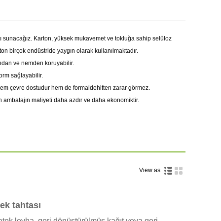
tı sunacağız. Karton, yüksek mukavemet ve tokluğa sahip selüloz
on birçok endüstride yaygın olarak kullanılmaktadır.
ondan ve nemden koruyabilir.
form sağlayabilir.
 hem çevre dostudur hem de formaldehitten zarar görmez.
on ambalajın maliyeti daha azdır ve daha ekonomiktir.
View as
ek tahtası
tek levha, geri dönüştürülmüş kağıt veya geri