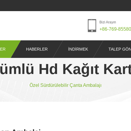
Bizi Arayın
+86-769-8558
ER
HABERLER
İNDIRMEK
TALEP GÖ
ümlü Hd Kağıt Kar
Özel Sürdürülebilir Çanta Ambalajı