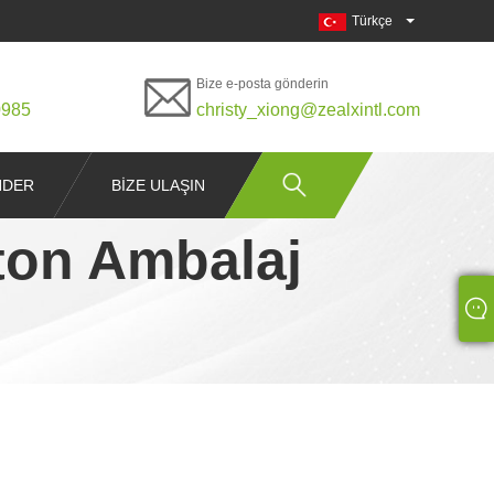
Türkçe
Bize e-posta gönderin
0985
christy_xiong@zealxintl.com
NDER
BIZE ULAŞIN
ton Ambalaj