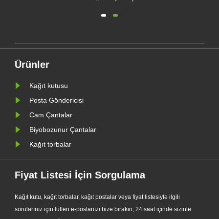
ambalaj üreticisi Zeal X, geliştirilmiş
yen
Özel Glassine Kağıt Torba serisini
e
resmi olarak piyasaya sürdü.
Geleneksel plastik poşetlere birinci
sınıf bir alternatif olarak tasarlanan
Ürünler
yeni ürün, şeffaflığı, g......
Kağıt kutusu
Posta Göndericisi
Cam Çantalar
Biyobozunur Çantalar
Kağıt torbalar
Fiyat Listesi İçin Sorgulama
Kağıt kutu, kağıt torbalar, kağıt postalar veya fiyat listesiyle ilgili
sorularınız için lütfen e-postanızı bize bırakın; 24 saat içinde sizinle