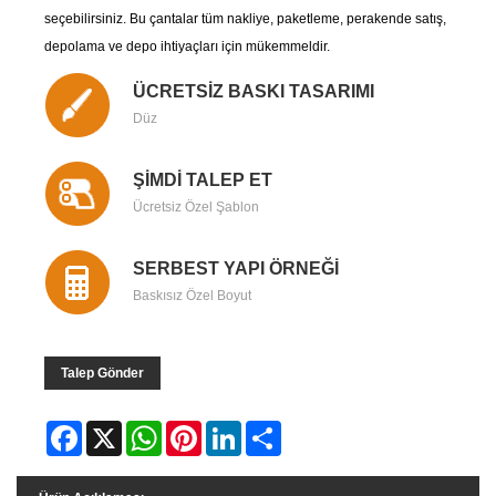
seçebilirsiniz. Bu çantalar tüm nakliye, paketleme, perakende satış,
depolama ve depo ihtiyaçları için mükemmeldir.
ÜCRETSİZ BASKI TASARIMI
Düz
ŞİMDİ TALEP ET
Ücretsiz Özel Şablon
SERBEST YAPI ÖRNEĞİ
Baskısız Özel Boyut
Talep Gönder
Facebook
X
WhatsApp
Pinterest
LinkedIn
Share