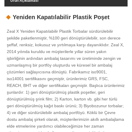
Ürün Açıklaması
Yeniden Kapatılabilir Plastik Poşet
Zeal X Yeniden Kapatılabilir Plastik Torbalar sürdürülebilir
şekilde paketlenmiştir, %100 geri dönüştürülebilir, son derece
şeffaf, renksiz, kokusuz ve yırtılmaya karşı dayanıklıdır. Zeal X,
2014 yılında kuruldu ve müşterilerle yıllar süren yakın
işbirliğinin ardından ambalaj tasarımı ve üretiminde zengin ve
uzmanlaşmış bir portföy oluşturdu ve küresel bir ambalaj
çözümleri sağlayıcısına dönüştü. Fabrikamız iso9001,
iso14001 sertifikasını geçmiştir, ürünlerimiz GRS, FSC,
REACH, BHT ve diğer sertifikaları geçmiştir. Başlıca ürünlerimiz
şunlardır: 1) geri dönüştürülmüş plastik poşetler, geri
dönüştürülmüş şrink film; 2) Karton, karton vb. gibi her türlü
geri dönüştürülmüş kağıt baskı ürünü; 3) Biyobozunur torbalar;
4) ve diğer sürdürülebilir ambalaj portföyü. Köklü bir Çevre
dostu ambalaj şirketi olarak, müşterilerimizin akıllı ambalajlama
elde etmelerine yardımcı olabileceğimize her zaman