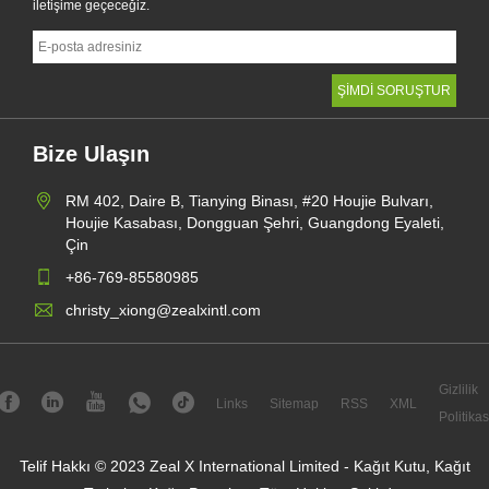
iletişime geçeceğiz.
Bize Ulaşın
RM 402, Daire B, Tianying Binası, #20 Houjie Bulvarı,
Houjie Kasabası, Dongguan Şehri, Guangdong Eyaleti,
Çin
+86-769-85580985
christy_xiong@zealxintl.com
Gizlilik
Links
Sitemap
RSS
XML
Politikas
Telif Hakkı © 2023 Zeal X International Limited - Kağıt Kutu, Kağıt