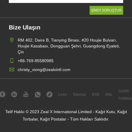
Bize Ulaşın
RM 402, Daire B, Tianying Binası, #20 Houjie Bulvarı,
Houjie Kasabası, Dongguan Şehri, Guangdong Eyaleti,
Çin
+86-769-85580985
christy_xiong@zealxintl.com
Gizlilik
Links
Sitemap
RSS
XML
Politikas
Telif Hakkı © 2023 Zeal X International Limited - Kağıt Kutu, Kağıt
Torbalar, Kağıt Postalar - Tüm Hakları Saklıdır.