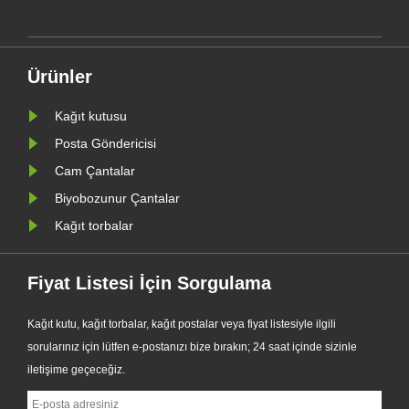
e
resmi olarak piyasaya sürdü.
Geleneksel plastik poşetlere birinci
sınıf bir alternatif olarak tasarlanan
Ürünler
yeni ürün, şeffaflığı, g......
Kağıt kutusu
Posta Göndericisi
Cam Çantalar
Biyobozunur Çantalar
Kağıt torbalar
Fiyat Listesi İçin Sorgulama
Kağıt kutu, kağıt torbalar, kağıt postalar veya fiyat listesiyle ilgili
sorularınız için lütfen e-postanızı bize bırakın; 24 saat içinde sizinle
iletişime geçeceğiz.