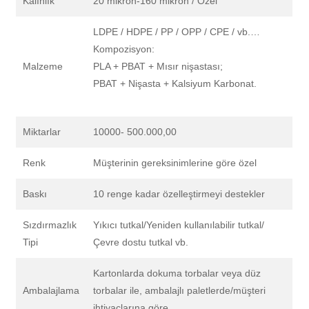
Kalınlık
20 mikron-160 mikron / Özel
LDPE / HDPE / PP / OPP / CPE / vb.…
Kompozisyon:
Malzeme
PLA + PBAT + Mısır nişastası;
PBAT + Nişasta + Kalsiyum Karbonat.
Miktarlar
10000- 500.000,00
Renk
Müşterinin gereksinimlerine göre özel
Baskı
10 renge kadar özelleştirmeyi destekler
Sızdırmazlık
Yıkıcı tutkal/Yeniden kullanılabilir tutkal/
Tipi
Çevre dostu tutkal vb.
Kartonlarda dokuma torbalar veya düz
Ambalajlama
torbalar ile, ambalajlı paletlerde/müşteri
ihtiyaçlarına göre