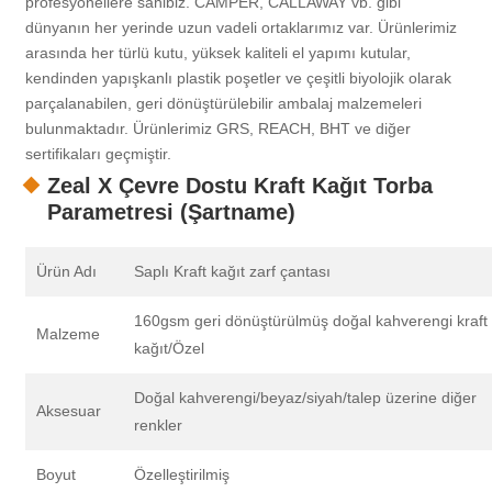
profesyonellere sahibiz. CAMPER, CALLAWAY vb. gibi
dünyanın her yerinde uzun vadeli ortaklarımız var. Ürünlerimiz
arasında her türlü kutu, yüksek kaliteli el yapımı kutular,
kendinden yapışkanlı plastik poşetler ve çeşitli biyolojik olarak
parçalanabilen, geri dönüştürülebilir ambalaj malzemeleri
bulunmaktadır. Ürünlerimiz GRS, REACH, BHT ve diğer
sertifikaları geçmiştir.
Zeal X Çevre Dostu Kraft Kağıt Torba
Parametresi (Şartname)
Ürün Adı
Saplı Kraft kağıt zarf çantası
160gsm geri dönüştürülmüş doğal kahverengi kraft
Malzeme
kağıt/Özel
Doğal kahverengi/beyaz/siyah/talep üzerine diğer
Aksesuar
renkler
Boyut
Özelleştirilmiş