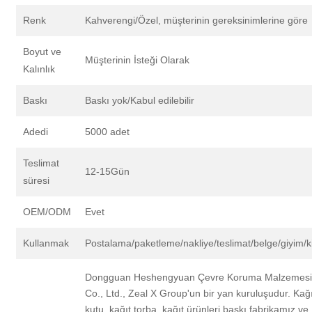
Renk
Kahverengi/Özel, müşterinin gereksinimlerine göre
Boyut ve
Müşterinin İsteği Olarak
Kalınlık
Baskı
Baskı yok/Kabul edilebilir
Adedi
5000 adet
Teslimat
12-15Gün
süresi
OEM/ODM
Evet
Kullanmak
Postalama/paketleme/nakliye/teslimat/belge/giyim/k
Dongguan Heshengyuan Çevre Koruma Malzemes
Co., Ltd., Zeal X Group'un bir yan kuruluşudur. Kağ
kutu, kağıt torba, kağıt ürünleri baskı fabrikamız ve