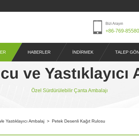
Bizi Arayın
+86-769-8558
ER
HABERLER
İNDIRMEK
TALEP GÖ
cu ve Yastıklayıcı 
Özel Sürdürülebilir Çanta Ambalajı
e Yastıklayıcı Ambalaj
>
Petek Desenli Kağıt Rulosu