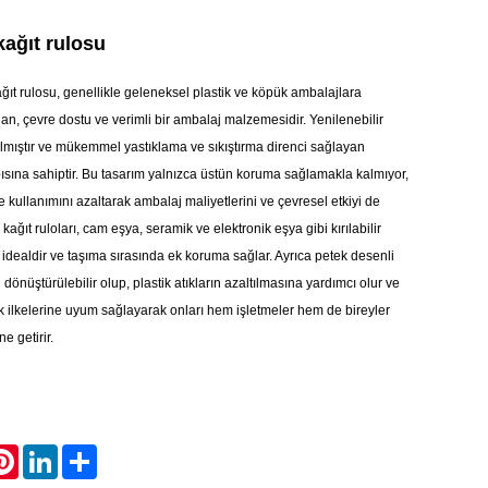
kağıt rulosu
ğıt rulosu, genellikle geleneksel plastik ve köpük ambalajlara
ılan, çevre dostu ve verimli bir ambalaj malzemesidir. Yenilenebilir
mıştır ve mükemmel yastıklama ve sıkıştırma direnci sağlayan
ısına sahiptir. Bu tasarım yalnızca üstün koruma sağlamakla kalmıyor,
ullanımını azaltarak ambalaj maliyetlerini ve çevresel etkiyi de
 kağıt ruloları, cam eşya, seramik ve elektronik eşya gibi kırılabilir
n idealdir ve taşıma sırasında ek koruma sağlar. Ayrıca petek desenli
 dönüştürülebilir olup, plastik atıkların azaltılmasına yardımcı olur ve
k ilkelerine uyum sağlayarak onları hem işletmeler hem de bireyler
ne getirir.
atsApp
Pinterest
LinkedIn
Share