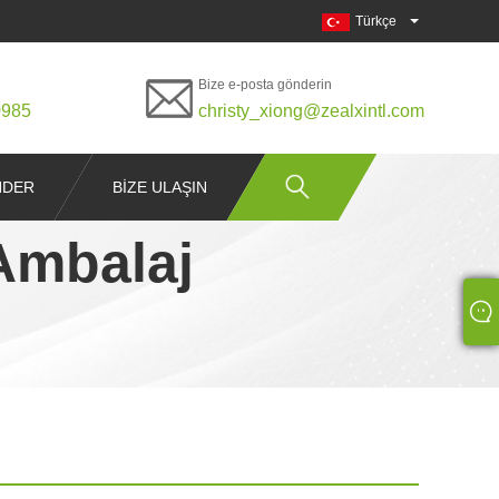
Türkçe
Bize e-posta gönderin
0985
christy_xiong@zealxintl.com
NDER
BIZE ULAŞIN
Ambalaj