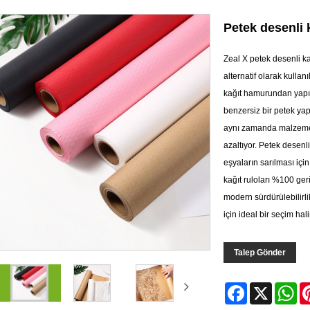
Petek desenli 
Zeal X petek desenli ka
alternatif olarak kullan
kağıt hamurundan yapıl
benzersiz bir petek yap
aynı zamanda malzeme k
azaltıyor. Petek desenli
eşyaların sarılması içi
kağıt ruloları %100 geri
modern sürdürülebilirli
için ideal bir seçim hali
Talep Gönder
Facebook
X
Wh