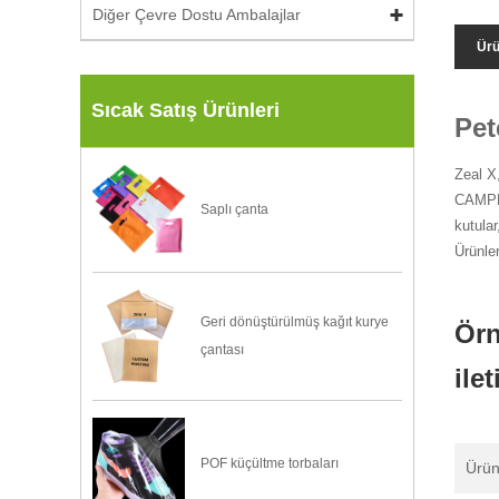
Diğer Çevre Dostu Ambalajlar
Ürü
Sıcak Satış Ürünleri
Pet
Zeal X
CAMPER
Saplı çanta
kutular
Ürünle
Geri dönüştürülmüş kağıt kurye
Örn
çantası
ile
POF küçültme torbaları
Ürün