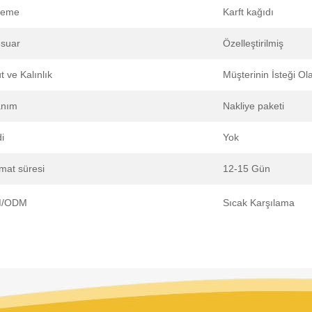
zeme
Karft kağıdı
suar
Özelleştirilmiş
t ve Kalınlık
Müşterinin İsteği Ol
anım
Nakliye paketi
i
Yok
imat süresi
12-15 Gün
/ODM
Sıcak Karşılama