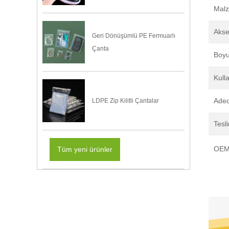
Mal
Akse
Geri Dönüşümlü PE Fermuarlı
Çanta
Boyu
Kull
Aded
LDPE Zip Kilitli Çantalar
Tesl
OEM
Tüm yeni ürünler