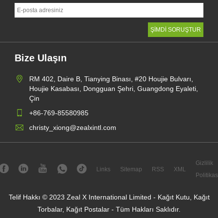
Bize Ulaşın
RM 402, Daire B, Tianying Binası, #20 Houjie Bulvarı,
Houjie Kasabası, Dongguan Şehri, Guangdong Eyaleti,
Çin
+86-769-85580985
christy_xiong@zealxintl.com
Gizlilik
Links
Sitemap
RSS
XML
Politikas
Telif Hakkı © 2023 Zeal X International Limited - Kağıt Kutu, Kağıt
Torbalar, Kağıt Postalar - Tüm Hakları Saklıdır.