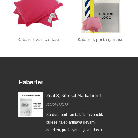
Kabarcık zarf çantası
Kabarcık posta çantası
Haberler
aj
Zeal X, Küresel Markaların Tek
in
Kullanımlık Plastik Ambalajların
2026/07/22
rı
Yerini Almasına Yardımcı
Olmak İçin Özel Cam Kağıt
Sürdürülebilir ambalajlara yönelik
Torbaları Piyasaya Sürüyor
küresel talep artmaya devam
eri
ederken, profesyonel çevre dostu
ambalaj üreticisi Zeal X, geliştirilmiş