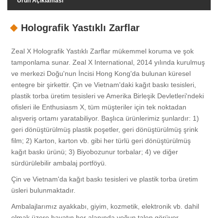
Ürün Açıklaması
Holografik Yastıklı Zarflar
Zeal X Holografik Yastıklı Zarflar mükemmel koruma ve şok
tamponlama sunar. Zeal X International, 2014 yılında kurulmuş
ve merkezi Doğu'nun İncisi Hong Kong'da bulunan küresel
entegre bir şirkettir. Çin ve Vietnam'daki kağıt baskı tesisleri,
plastik torba üretim tesisleri ve Amerika Birleşik Devletleri'ndeki
ofisleri ile Enthusiasm X, tüm müşteriler için tek noktadan
alışveriş ortamı yaratabiliyor. Başlıca ürünlerimiz şunlardır: 1)
geri dönüştürülmüş plastik poşetler, geri dönüştürülmüş şrink
film; 2) Karton, karton vb. gibi her türlü geri dönüştürülmüş
kağıt baskı ürünü; 3) Biyobozunur torbalar; 4) ve diğer
sürdürülebilir ambalaj portföyü.
Çin ve Vietnam'da kağıt baskı tesisleri ve plastik torba üretim
üsleri bulunmaktadır.
Ambalajlarımız ayakkabı, giyim, kozmetik, elektronik vb. dahil
olmak üzere hayatın her alanında yoğun talep görüyor.