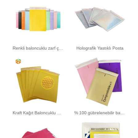
Renkli baloncuklu zarf çantası
Holografik Yastıklı Posta
Kraft Kağıt Baloncuklu Zarf
% 100 gübrelenebilir baloncuklu zarfla doldurulmuş kraft kağıt posta kutusu