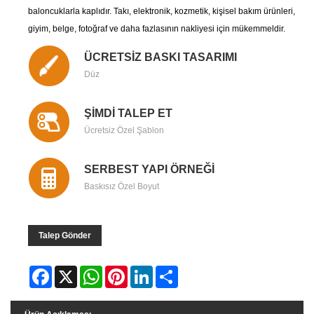
baloncuklarla kaplıdır. Takı, elektronik, kozmetik, kişisel bakım ürünleri,
giyim, belge, fotoğraf ve daha fazlasının nakliyesi için mükemmeldir.
ÜCRETSİZ BASKI TASARIMI
Düz
ŞİMDİ TALEP ET
Ücretsiz Özel Şablon
SERBEST YAPI ÖRNEĞİ
Baskısız Özel Boyut
Talep Gönder
Facebook
X
WhatsApp
Pinterest
LinkedIn
Share