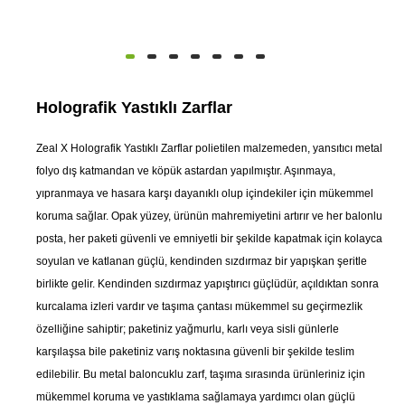
Holografik Yastıklı Zarflar
Zeal X Holografik Yastıklı Zarflar polietilen malzemeden, yansıtıcı metal
folyo dış katmandan ve köpük astardan yapılmıştır. Aşınmaya,
yıpranmaya ve hasara karşı dayanıklı olup içindekiler için mükemmel
koruma sağlar. Opak yüzey, ürünün mahremiyetini artırır ve her balonlu
posta, her paketi güvenli ve emniyetli bir şekilde kapatmak için kolayca
soyulan ve katlanan güçlü, kendinden sızdırmaz bir yapışkan şeritle
birlikte gelir. Kendinden sızdırmaz yapıştırıcı güçlüdür, açıldıktan sonra
kurcalama izleri vardır ve taşıma çantası mükemmel su geçirmezlik
özelliğine sahiptir; paketiniz yağmurlu, karlı veya sisli günlerle
karşılaşsa bile paketiniz varış noktasına güvenli bir şekilde teslim
edilebilir. Bu metal baloncuklu zarf, taşıma sırasında ürünleriniz için
mükemmel koruma ve yastıklama sağlamaya yardımcı olan güçlü