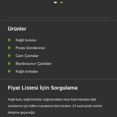
yen
Özel Glassine Kağıt Torba serisini
e
resmi olarak piyasaya sürdü.
Geleneksel plastik poşetlere birinci
sınıf bir alternatif olarak tasarlanan
Ürünler
yeni ürün, şeffaflığı, g......
Kağıt kutusu
Posta Göndericisi
Cam Çantalar
Biyobozunur Çantalar
Kağıt torbalar
Fiyat Listesi İçin Sorgulama
Kağıt kutu, kağıt torbalar, kağıt postalar veya fiyat listesiyle ilgili
sorularınız için lütfen e-postanızı bize bırakın; 24 saat içinde sizinle
iletişime geçeceğiz.