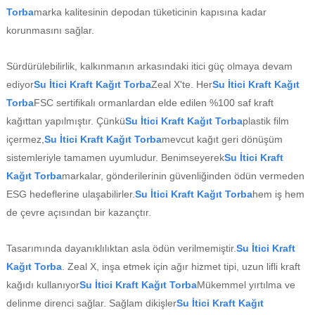
Torba
marka kalitesinin depodan tüketicinin kapısına kadar
korunmasını sağlar.
Sürdürülebilirlik, kalkınmanın arkasındaki itici güç olmaya devam
ediyor
Su İtici Kraft Kağıt Torba
Zeal X'te. Her
Su İtici Kraft Kağıt
Torba
FSC sertifikalı ormanlardan elde edilen %100 saf kraft
kağıttan yapılmıştır. Çünkü
Su İtici Kraft Kağıt Torba
plastik film
içermez,
Su İtici Kraft Kağıt Torba
mevcut kağıt geri dönüşüm
sistemleriyle tamamen uyumludur. Benimseyerek
Su İtici Kraft
Kağıt Torba
markalar, gönderilerinin güvenliğinden ödün vermeden
ESG hedeflerine ulaşabilirler.
Su İtici Kraft Kağıt Torba
hem iş hem
de çevre açısından bir kazançtır.
Tasarımında dayanıklılıktan asla ödün verilmemiştir.
Su İtici Kraft
Kağıt Torba
. Zeal X, inşa etmek için ağır hizmet tipi, uzun lifli kraft
kağıdı kullanıyor
Su İtici Kraft Kağıt Torba
Mükemmel yırtılma ve
delinme direnci sağlar. Sağlam dikişler
Su İtici Kraft Kağıt