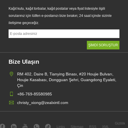
Kağıt kutu, kağıt torbalar, kağıt postalar veya fiyat listesiyle ilgili
sorularınız için lütfen e-postanızı bize bırakın; 24 saat içinde sizinle
iletişime geçeceğiz.
Bize Ulaşın
RM 402, Daire B, Tianying Binası, #20 Houjie Bulvarı,
Houjie Kasabası, Dongguan Şehri, Guangdong Eyaleti,
Çin
+86-769-85580985
christy_xiong@zealxintl.com
Gizlilik
Links
Sitemap
RSS
XML