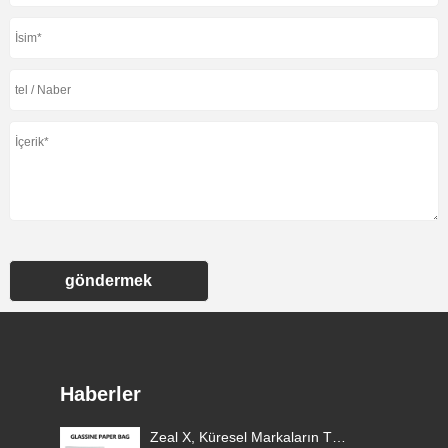
göndermek
Haberler
aj
Zeal X, Küresel Markaların Tek