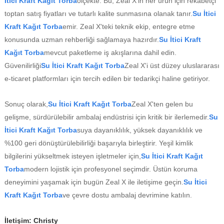
İtici Kraft Kağıt Torba
ölçekte. Bu, Zeal X'in her ürün için rekabetçi
toptan satış fiyatları ve tutarlı kalite sunmasına olanak tanır.
Su İtici
Kraft Kağıt Torba
emir. Zeal X'teki teknik ekip, entegre etme
konusunda uzman rehberliği sağlamaya hazırdır.
Su İtici Kraft
Kağıt Torba
mevcut paketleme iş akışlarına dahil edin.
Güvenilirliği
Su İtici Kraft Kağıt Torba
Zeal X'i üst düzey uluslararası
e-ticaret platformları için tercih edilen bir tedarikçi haline getiriyor.
Sonuç olarak,
Su İtici Kraft Kağıt Torba
Zeal X'ten gelen bu
gelişme, sürdürülebilir ambalaj endüstrisi için kritik bir ilerlemedir.
Su
İtici Kraft Kağıt Torba
suya dayanıklılık, yüksek dayanıklılık ve
%100 geri dönüştürülebilirliği başarıyla birleştirir. Yeşil kimlik
bilgilerini yükseltmek isteyen işletmeler için,
Su İtici Kraft Kağıt
Torba
modern lojistik için profesyonel seçimdir. Üstün koruma
deneyimini yaşamak için bugün Zeal X ile iletişime geçin.
Su İtici
Kraft Kağıt Torba
ve çevre dostu ambalaj devrimine katılın.
İletişim: Christy