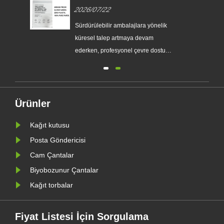
in
Kullanımlık Plastik Ambalajların
2026/07/22
rı
Yerini Almasına Yardımcı
Olmak İçin Özel Cam Kağıt
Sürdürülebilir ambalajlara yönelik
Torbaları Piyasaya Sürüyor
küresel talep artmaya devam
eri
ederken, profesyonel çevre dostu
ambalaj üreticisi Zeal X, geliştirilmiş
yen
Özel Glassine Kağıt Torba serisini
e
resmi olarak piyasaya sürdü.
Geleneksel plastik poşetlere birinci
Ürünler
sınıf bir alternatif olarak tasarlanan
Kağıt kutusu
yeni ürün, şeffaflığı, g......
Posta Göndericisi
Cam Çantalar
Biyobozunur Çantalar
Kağıt torbalar
Fiyat Listesi İçin Sorgulama