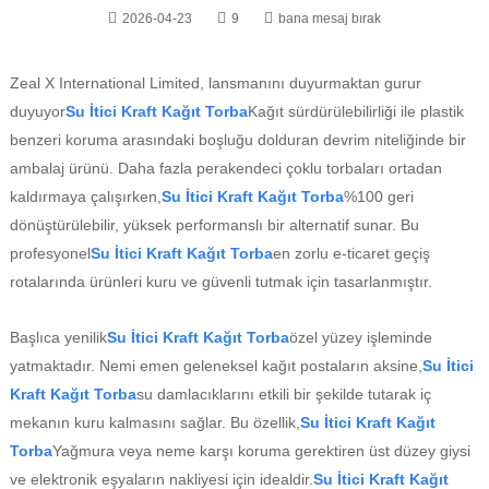
2026-04-23
9
bana mesaj bırak
Zeal X International Limited, lansmanını duyurmaktan gurur
duyuyor
Su İtici Kraft Kağıt Torba
Kağıt sürdürülebilirliği ile plastik
benzeri koruma arasındaki boşluğu dolduran devrim niteliğinde bir
ambalaj ürünü. Daha fazla perakendeci çoklu torbaları ortadan
kaldırmaya çalışırken,
Su İtici Kraft Kağıt Torba
%100 geri
dönüştürülebilir, yüksek performanslı bir alternatif sunar. Bu
profesyonel
Su İtici Kraft Kağıt Torba
en zorlu e-ticaret geçiş
rotalarında ürünleri kuru ve güvenli tutmak için tasarlanmıştır.
Başlıca yenilik
Su İtici Kraft Kağıt Torba
özel yüzey işleminde
yatmaktadır. Nemi emen geleneksel kağıt postaların aksine,
Su İtici
Kraft Kağıt Torba
su damlacıklarını etkili bir şekilde tutarak iç
mekanın kuru kalmasını sağlar. Bu özellik,
Su İtici Kraft Kağıt
Torba
Yağmura veya neme karşı koruma gerektiren üst düzey giysi
ve elektronik eşyaların nakliyesi için idealdir.
Su İtici Kraft Kağıt