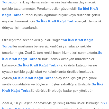
Torba
otomatik ayıklama sistemlerinin baskılarına dayanacak
şekilde tasarlanmıştır. Perakendeciler güvenebilir
Su İtici Kraft
Kağıt Torba
Küresel lojistik ağındaki büyük veya düzensiz şekilli
eşyaları korumak için.
Su İtici Kraft Kağıt Torba
gerçek denizcilik
dünyası için tasarlandı.
Özelleştirme seçenekleri şunları sağlar:
Su İtici Kraft Kağıt
Torba
Her markanın benzersiz kimliğini yansıtacak şekilde
tasarlanmıştır. Zeal X, tam renkli baskı hizmetleri sunmaktadır.
Su
İtici Kraft Kağıt Torba
su bazlı, toksik olmayan mürekkepler
kullanıyor.
Su İtici Kraft Kağıt Torba
Farklı ürün kategorilerine
uyacak şekilde çeşitli ebat ve kalınlıklarda üretilebilmektedir.
Ayrıca,
Su İtici Kraft Kağıt Torba
Kolay iade için çift yapışkanlı
şeritle donatılabilir ve böylece müşteri rahatlığı arttırılabilir.
Su İtici
Kraft Kağıt Torba
Sürdürülebilir olduğu kadar çok yönlüdür.
Zeal X, 10 yılı aşkın deneyimiyle gelişmiş üretim üsleri kurmuştur.
Su