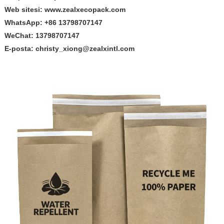
Web sitesi: www.zealxecopack.com
WhatsApp: +86 13798707147
WeChat: 13798707147
E-posta: christy_xiong@zealxintl.com