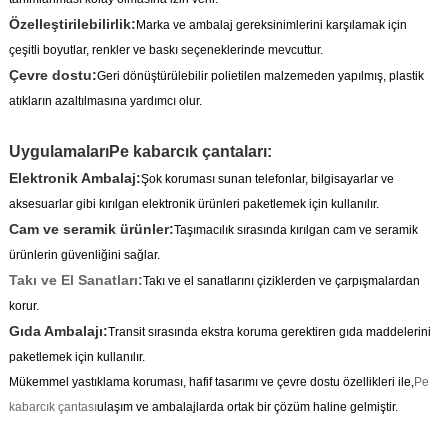
Özelleştirilebilirlik:
Marka ve ambalaj gereksinimlerini karşılamak için
çeşitli boyutlar, renkler ve baskı seçeneklerinde mevcuttur.
Çevre dostu:
Geri dönüştürülebilir polietilen malzemeden yapılmış, plastik
atıkların azaltılmasına yardımcı olur.
Uygulamaları
Pe kabarcık çantaları
:
Elektronik Ambalaj:
Şok koruması sunan telefonlar, bilgisayarlar ve
aksesuarlar gibi kırılgan elektronik ürünleri paketlemek için kullanılır.
Cam ve seramik ürünler:
Taşımacılık sırasında kırılgan cam ve seramik
ürünlerin güvenliğini sağlar.
Takı ve El Sanatları:
Takı ve el sanatlarını çiziklerden ve çarpışmalardan
korur.
Gıda Ambalajı:
Transit sırasında ekstra koruma gerektiren gıda maddelerini
paketlemek için kullanılır.
Mükemmel yastıklama koruması, hafif tasarımı ve çevre dostu özellikleri ile,
Pe
kabarcık çantası
ulaşım ve ambalajlarda ortak bir çözüm haline gelmiştir.