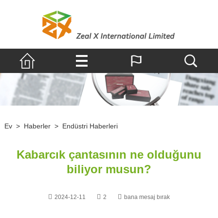
Ev
>
Haberler
>
Endüstri Haberleri
Kabarcık çantasının ne olduğunu
biliyor musun?
2024-12-11
2
bana mesaj bırak