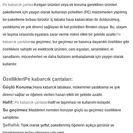
Pe kabarcık çantası
Kırılgan ürünleri veya ek koruma gerektiren ürünleri
paketlemek için yaygın olarak kullanılan polietilen (PE) malzemeden yapılmış
bir paketleme torbası türüdür. İç tabaka hava kabarcıkları ile doldurulmuş,
yastıklama ve şok direnci sağlayan iki kat polietilen filmden oluşur. Bu, ulaşım
ve taşıma sırasında eşyalara zarar verme riskini etkili bir şekilde azaltır.
Pe
kabarcık çantaları
su geçirmez, toz geçirmez ve basınca dayanıklı özellikler gibi
özelliklere sahiptir ve elektronik ürünleri, cam eşyaları, seramikleri, el
sanatlarını, mücevherleri ve daha fazlasını ambalajlamak için yaygın olarak
kullanılır.
Özellikleri
Pe kabarcık çantaları
:
Güçlü Koruma:
Hava kabarcık tabakası, mükemmel yastıklama ve şok
direnci sağlar ve öğelere verilen hasarı etkili bir şekilde azaltır.
Hafif:
Pe kabarcık çantaları
hafif ve taşınması ve kullanımı kolaydır.
Su geçirmez:
Maddeleri nemden koruyan güçlü su geçirmez özelliklere
sahiptirler.
Şeffaflık:
Tipik olarak şeffaf, paketlenmiş öğelerin açıkça görünür ve
tanımlanması kolay olmasına izin verir.