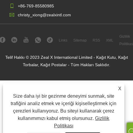
+86-769-85580985
christy_xiong@zealxintl.com
Gizlilik
Links
Sitemap
RSS
XML
Politikas
Telif Hakkı © 2023 Zeal X International Limited - Kağıt Kutu, Kağıt
Torbalar, Kağıt Postalar - Tüm Hakları Saklıdır.
X
Size daha iyi bir gezinme deneyimi sunmak, site
trafiğini analiz etmek ve içeriği kişiselleştirmek için
çerezleri kullanıyoruz. Bu siteyi kullanarak çerez
kullanımımızı kabul etmiş olursunuz.
Gizlilik
Politikası